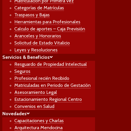
Matriculación por Primera vez
Solicitud de Estado Vitalicio
Categorías de Matrículas
Leyes y Resoluciones
Traspasos y Bajas
Servicios & Beneficios
Herramientas para Profesionales
Resguardo de Propiedad Intelectual
Calculo de aportes – Caja Previsión
Seguros
Aranceles y Honorarios
Profesional recién Recibido
Solicitud de Estado Vitalicio
Matriculadas en Periodo de Gestación
Leyes y Resoluciones
Asesoramiento Legal
Servicios & Beneficios
Estacionamiento Regional Centro
Resguardo de Propiedad Intelectual
Convenios en Salud
Seguros
Novedades
Profesional recién Recibido
Capacitaciones y Charlas
Matriculadas en Periodo de Gestación
Arquitectura Mendocina
Asesoramiento Legal
Cultura y Extensión
Estacionamiento Regional Centro
Concursos
Convenios en Salud
CAMZA institucional
Novedades
Regional Centro
Capacitaciones y Charlas
Regional Este
Arquitectura Mendocina
Regional Sur