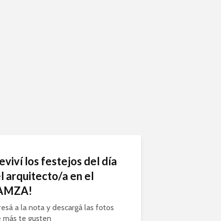
eviví los festejos del día
l arquitecto/a en el
AMZA!
resá a la nota y descargá las fotos
 más te gusten