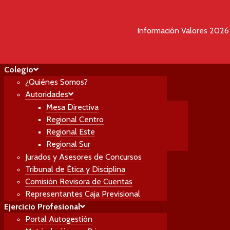
¿Quiénes Somos?
Autoridades
Información Valores 2026
Mesa Directiva
Regional Centro
Regional Este
Colegio
Regional Sur
¿Quiénes Somos?
Jurados y Asesores de Concursos
Autoridades
Tribunal de Ética y Disciplina
Mesa Directiva
Comisión Revisora de Cuentas
Regional Centro
Representantes Caja Previsional
Regional Este
Ejercicio Profesional
Regional Sur
Portal Autogestión
Jurados y Asesores de Concursos
Matriculación por Primera vez
Tribunal de Ética y Disciplina
Categorías de Matrículas
Comisión Revisora de Cuentas
Traspasos y Bajas
Representantes Caja Previsional
Herramientas para Profesionales
Ejercicio Profesional
Calculo de aportes – Caja Previsión
Portal Autogestión
Aranceles y Honorarios