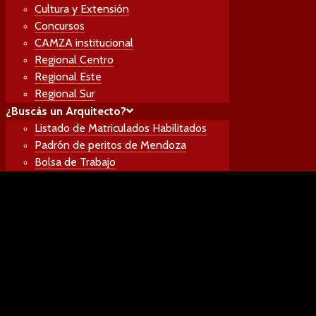
Cultura y Extensión
¿Buscás un Arquitecto?
Concursos
Listado de Matriculados Habilitados
CAMZA institucional
Padrón de peritos de Mendoza
Regional Centro
Bolsa de Trabajo
Regional Este
Regional Sur
¿Buscás un Arquitecto?
Listado de Matriculados Habilitados
Padrón de peritos de Mendoza
Bolsa de Trabajo