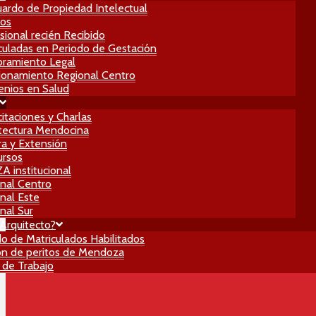
ardo de Propiedad Intelectual
ros
sional recién Recibido
culadas en Periodo de Gestación
ramiento Legal
ionamiento Regional Centro
nios en Salud
itaciones y Charlas
tectura Mendocina
ra y Extensión
ursos
 institucional
nal Centro
nal Este
nal Sur
Arquitecto?
do de Matriculados Habilitados
n de peritos de Mendoza
 de Trabajo