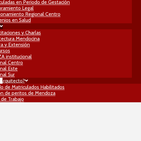
culadas en Periodo de Gestación
ramiento Legal
ionamiento Regional Centro
nios en Salud
itaciones y Charlas
tectura Mendocina
ra y Extensión
ursos
 institucional
nal Centro
nal Este
nal Sur
Arquitecto?
do de Matriculados Habilitados
n de peritos de Mendoza
 de Trabajo