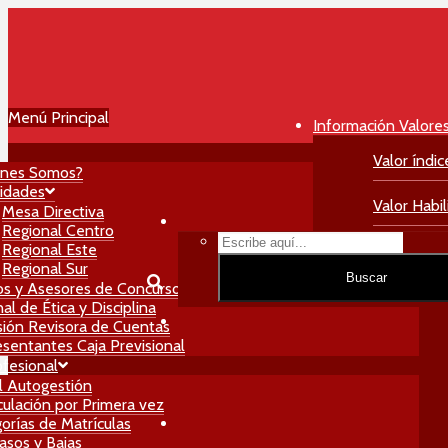
Menú Principal
Información Valore
Valor índic
énes Somos?
idades
Valor Habil
Mesa Directiva
Regional Centro
Regional Este
Valor Matri
Regional Sur
Buscar
os y Asesores de Concursos
al de Ética y Disciplina
ión Revisora de Cuentas
sentantes Caja Previsional
ofesional
l Autogestión
culación por Primera vez
orías de Matrículas
asos y Bajas