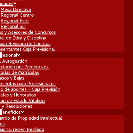
idades
Mesa Directiva
Regional Centro
Regional Este
Regional Sur
os y Asesores de Concursos
al de Ética y Disciplina
ión Revisora de Cuentas
sentantes Caja Previsional
ofesional
l Autogestión
culación por Primera vez
orías de Matrículas
asos y Bajas
mientas para Profesionales
lo de aportes – Caja Previsión
eles y Honorarios
itud de Estado Vitalicio
 y Resoluciones
 Beneficios
ardo de Propiedad Intelectual
ros
sional recién Recibido