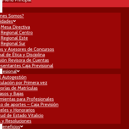
énes Somos?
idades
Mesa Directiva
Regional Centro
Regional Este
Regional Sur
os y Asesores de Concursos
al de Ética y Disciplina
ión Revisora de Cuentas
sentantes Caja Previsional
ofesional
l Autogestión
culación por Primera vez
orías de Matrículas
asos y Bajas
mientas para Profesionales
lo de aportes – Caja Previsión
eles y Honorarios
itud de Estado Vitalicio
 y Resoluciones
 Beneficios