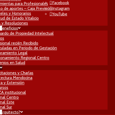
Facebook
mientas para Profesionales
lo de aportes – Caja Previsión
Instagram
eles y Honorarios
YouTube
itud de Estado Vitalicio
 y Resoluciones
 Beneficios
ardo de Propiedad Intelectual
ros
sional recién Recibido
culadas en Periodo de Gestación
ramiento Legal
ionamiento Regional Centro
nios en Salud
itaciones y Charlas
tectura Mendocina
ra y Extensión
ursos
 institucional
nal Centro
nal Este
nal Sur
Arquitecto?