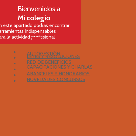
Bienvenidos a
Mi colegio
n este apartado podrás encontrar
erramientas indispensables
ara la actividad profesional
AUTOGESTIÓN
LEYES Y RESOLUCIONES
RED DE BENEFICIOS
CAPACITACIONES Y CHARLAS
ARANCELES Y HONORARIOS
NOVEDADES CONCURSOS