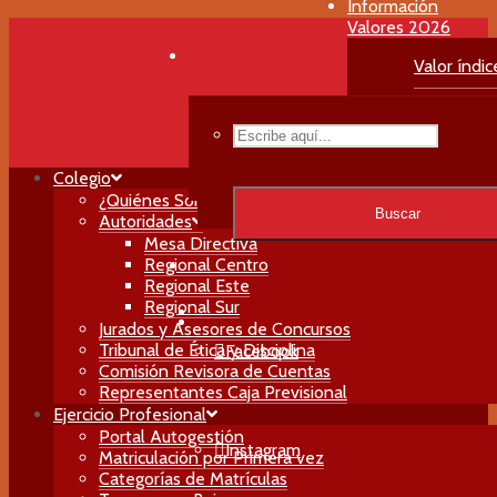
Información
Valores 2026
Valor índic
Valor Habil
Menú Principal
Valor Matri
Colegio
Buscar
¿Quiénes Somos?
Buscar
Autoridades
Mesa Directiva
Regional Centro
Regional Este
Regional Sur
Jurados y Asesores de Concursos
Tribunal de Ética y Disciplina
Facebook
Comisión Revisora de Cuentas
Representantes Caja Previsional
Ejercicio Profesional
Portal Autogestión
Instagram
Matriculación por Primera vez
Categorías de Matrículas