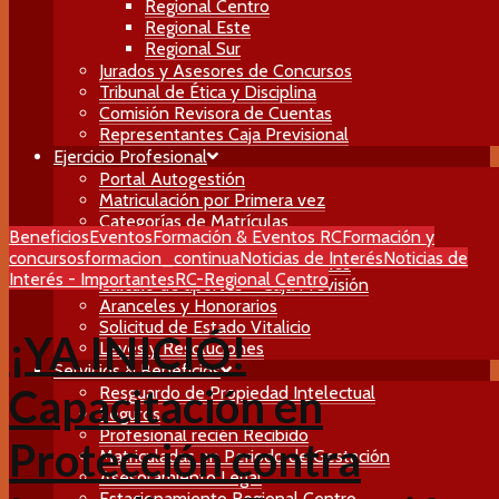
Regional Centro
Regional Este
Regional Sur
Jurados y Asesores de Concursos
Tribunal de Ética y Disciplina
Comisión Revisora de Cuentas
Representantes Caja Previsional
Ejercicio Profesional
Portal Autogestión
Matriculación por Primera vez
Categorías de Matrículas
Beneficios
Eventos
Formación & Eventos RC
Formación y
Traspasos y Bajas
concursos
formacion_continua
Noticias de Interés
Noticias de
Herramientas para Profesionales
Interés - Importantes
RC-Regional Centro
Calculo de aportes – Caja Previsión
Aranceles y Honorarios
Solicitud de Estado Vitalicio
¡YA INICIÓ!
Leyes y Resoluciones
Servicios & Beneficios
Capacitación en
Resguardo de Propiedad Intelectual
Seguros
Profesional recién Recibido
Protección contra
Matriculadas en Periodo de Gestación
Asesoramiento Legal
Estacionamiento Regional Centro