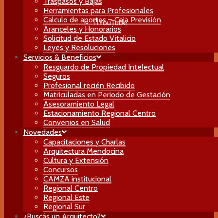
Traspasos y Bajas
Herramientas para Profesionales
Calculo de aportes – Caja Previsión
YouTube
Aranceles y Honorarios
Solicitud de Estado Vitalicio
Leyes y Resoluciones
Servicios & Beneficios
Resguardo de Propiedad Intelectual
Seguros
Profesional recién Recibido
Matriculadas en Periodo de Gestación
Asesoramiento Legal
Estacionamiento Regional Centro
Convenios en Salud
Novedades
Capacitaciones y Charlas
Arquitectura Mendocina
Cultura y Extensión
Concursos
CAMZA institucional
Regional Centro
Regional Este
Regional Sur
¿Buscás un Arquitecto?