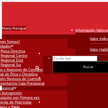
Menú Principal
Información Valore
Valor índic
énes Somos?
idades
Valor Habil
Mesa Directiva
Regional Centro
Regional Este
Valor Matri
Regional Sur
Buscar
os y Asesores de Concursos
al de Ética y Disciplina
ión Revisora de Cuentas
sentantes Caja Previsional
ofesional
l Autogestión
culación por Primera vez
orías de Matrículas
asos y Bajas