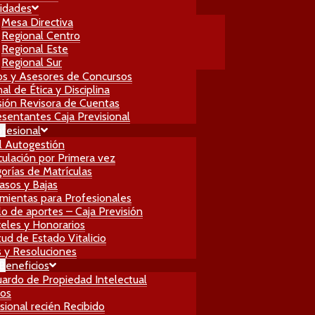
idades
Mesa Directiva
Regional Centro
Regional Este
Regional Sur
os y Asesores de Concursos
al de Ética y Disciplina
ión Revisora de Cuentas
sentantes Caja Previsional
ofesional
l Autogestión
culación por Primera vez
orías de Matrículas
asos y Bajas
mientas para Profesionales
lo de aportes – Caja Previsión
eles y Honorarios
itud de Estado Vitalicio
 y Resoluciones
 Beneficios
ardo de Propiedad Intelectual
ros
sional recién Recibido