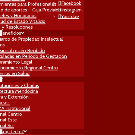
Facebook
mientas para Profesionales
lo de aportes – Caja Previsión
Instagram
eles y Honorarios
YouTube
itud de Estado Vitalicio
 y Resoluciones
 Beneficios
ardo de Propiedad Intelectual
ros
sional recién Recibido
culadas en Periodo de Gestación
ramiento Legal
ionamiento Regional Centro
nios en Salud
itaciones y Charlas
tectura Mendocina
ra y Extensión
ursos
 institucional
nal Centro
nal Este
nal Sur
Arquitecto?