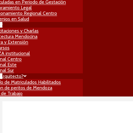
culadas en Periodo de Gestación
ramiento Legal
ionamiento Regional Centro
nios en Salud
itaciones y Charlas
tectura Mendocina
ra y Extensión
ursos
 institucional
nal Centro
nal Este
nal Sur
Arquitecto?
do de Matriculados Habilitados
n de peritos de Mendoza
 de Trabajo