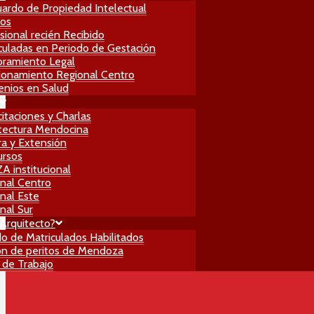
ardo de Propiedad Intelectual
ros
sional recién Recibido
culadas en Periodo de Gestación
ramiento Legal
ionamiento Regional Centro
nios en Salud
itaciones y Charlas
tectura Mendocina
ra y Extensión
ursos
 institucional
nal Centro
nal Este
nal Sur
Arquitecto?
do de Matriculados Habilitados
n de peritos de Mendoza
 de Trabajo