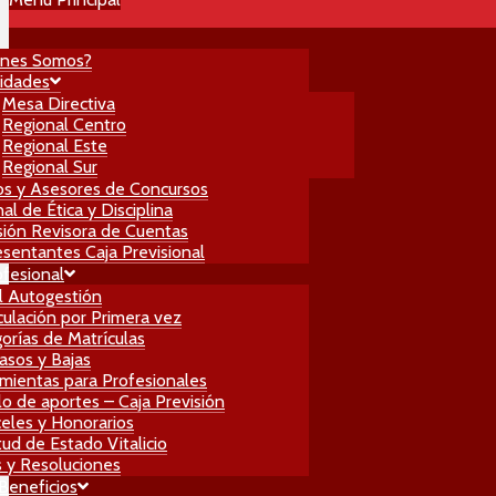
énes Somos?
idades
Mesa Directiva
Regional Centro
Regional Este
Regional Sur
os y Asesores de Concursos
al de Ética y Disciplina
ión Revisora de Cuentas
sentantes Caja Previsional
ofesional
l Autogestión
culación por Primera vez
orías de Matrículas
asos y Bajas
mientas para Profesionales
lo de aportes – Caja Previsión
eles y Honorarios
itud de Estado Vitalicio
 y Resoluciones
 Beneficios