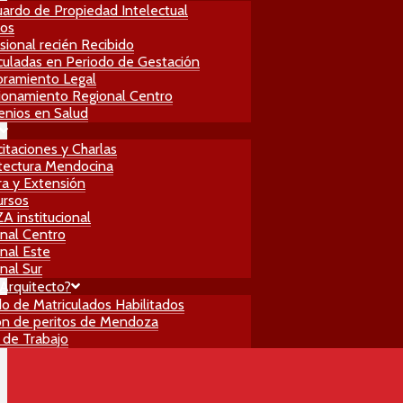
ardo de Propiedad Intelectual
ros
sional recién Recibido
culadas en Periodo de Gestación
ramiento Legal
ionamiento Regional Centro
nios en Salud
itaciones y Charlas
tectura Mendocina
ra y Extensión
ursos
 institucional
nal Centro
nal Este
nal Sur
Arquitecto?
do de Matriculados Habilitados
n de peritos de Mendoza
 de Trabajo