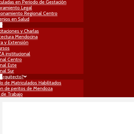
culadas en Periodo de Gestación
ramiento Legal
ionamiento Regional Centro
nios en Salud
itaciones y Charlas
tectura Mendocina
ra y Extensión
ursos
 institucional
nal Centro
nal Este
nal Sur
Arquitecto?
do de Matriculados Habilitados
n de peritos de Mendoza
 de Trabajo