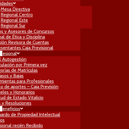
idades
Mesa Directiva
Regional Centro
Regional Este
Regional Sur
os y Asesores de Concursos
al de Ética y Disciplina
ión Revisora de Cuentas
sentantes Caja Previsional
ofesional
l Autogestión
culación por Primera vez
orías de Matrículas
asos y Bajas
mientas para Profesionales
lo de aportes – Caja Previsión
eles y Honorarios
itud de Estado Vitalicio
 y Resoluciones
 Beneficios
ardo de Propiedad Intelectual
ros
sional recién Recibido