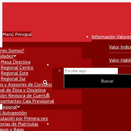
Menú Principal
Información Valore
Valor índic
énes Somos?
idades
Valor Habil
Mesa Directiva
Regional Centro
Regional Este
Valor Matri
Regional Sur
Buscar
os y Asesores de Concursos
al de Ética y Disciplina
ión Revisora de Cuentas
sentantes Caja Previsional
ofesional
l Autogestión
culación por Primera vez
orías de Matrículas
asos y Bajas