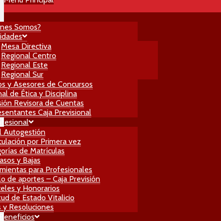
énes Somos?
idades
Mesa Directiva
Regional Centro
Regional Este
Regional Sur
os y Asesores de Concursos
al de Ética y Disciplina
ión Revisora de Cuentas
sentantes Caja Previsional
ofesional
l Autogestión
culación por Primera vez
orías de Matrículas
asos y Bajas
mientas para Profesionales
lo de aportes – Caja Previsión
eles y Honorarios
itud de Estado Vitalicio
 y Resoluciones
 Beneficios