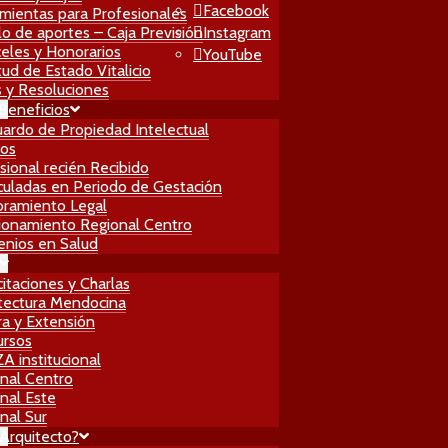
Facebook
mientas para Profesionales
lo de aportes – Caja Previsión
Instagram
eles y Honorarios
YouTube
itud de Estado Vitalicio
 y Resoluciones
 Beneficios
ardo de Propiedad Intelectual
ros
sional recién Recibido
culadas en Periodo de Gestación
ramiento Legal
ionamiento Regional Centro
nios en Salud
itaciones y Charlas
tectura Mendocina
ra y Extensión
ursos
 institucional
nal Centro
nal Este
nal Sur
Arquitecto?