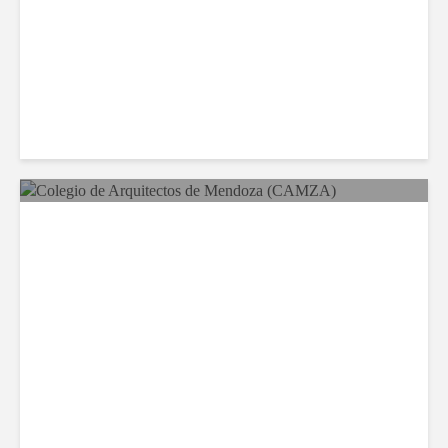
2º Edición: WORKSHOP
INTENSIVO EN IA CON
MANES