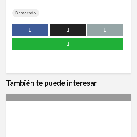
Destacado
También te puede interesar
CAMZA presenta: Arquitectos
de Mendoza, un lugar para
mostrar el trabajo profesional