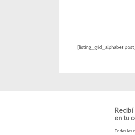
[listing_grid_alphabet post
Recibí 
en tu 
Todas las n