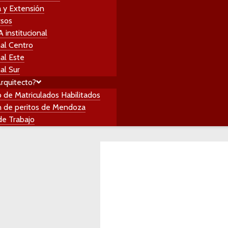
a y Extensión
rquitecto?
rsos
o de Matriculados Habilitados
institucional
 de peritos de Mendoza
al Centro
de Trabajo
al Este
al Sur
rquitecto?
o de Matriculados Habilitados
 de peritos de Mendoza
de Trabajo