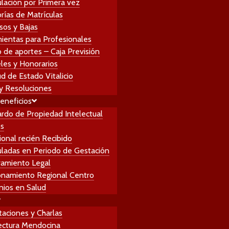
ulación por Primera vez
ud de Estado Vitalicio
rías de Matrículas
y Resoluciones
sos y Bajas
Beneficios
ientas para Profesionales
rdo de Propiedad Intelectual
o de aportes – Caja Previsión
os
les y Honorarios
ional recién Recibido
ud de Estado Vitalicio
uladas en Periodo de Gestación
y Resoluciones
amiento Legal
Beneficios
onamiento Regional Centro
rdo de Propiedad Intelectual
ios en Salud
os
ional recién Recibido
taciones y Charlas
uladas en Periodo de Gestación
ectura Mendocina
amiento Legal
a y Extensión
onamiento Regional Centro
rsos
ios en Salud
institucional
al Centro
taciones y Charlas
al Este
ectura Mendocina
al Sur