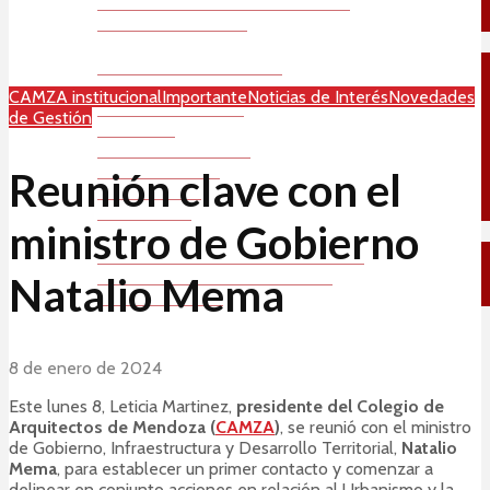
Convenios en Salud
Novedades
Capacitaciones y Charlas
Arquitectura Mendocina
CAMZA institucional
Importante
Noticias de Interés
Novedades
Cultura y Extensión
de Gestión
Concursos
CAMZA institucional
Regional Centro
Reunión clave con el
Regional Este
Regional Sur
ministro de Gobierno
¿Buscás un Arquitecto?
Listado de Matriculados Habilitados
Padrón de peritos de Mendoza
Natalio Mema
Bolsa de Trabajo
8 de enero de 2024
Este lunes 8, Leticia Martinez,
presidente del Colegio de
Arquitectos de Mendoza (
CAMZA
)
, se reunió con el ministro
de Gobierno, Infraestructura y Desarrollo Territorial,
Natalio
Mema
, para establecer un primer contacto y comenzar a
delinear en conjunto acciones en relación al Urbanismo y la