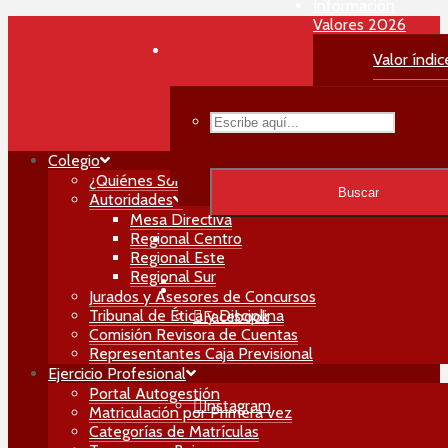
Información
Valores 2026
Valor índic
Valor Habil
Menú Principal
Valor Matri
Colegio
Buscar
¿Quiénes Somos?
Buscar
Autoridades
Mesa Directiva
Regional Centro
Regional Este
Regional Sur
Jurados y Asesores de Concursos
Tribunal de Ética y Disciplina
Facebook
Comisión Revisora de Cuentas
Representantes Caja Previsional
Ejercicio Profesional
Portal Autogestión
Instagram
Matriculación por Primera vez
Categorías de Matrículas