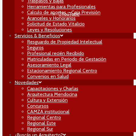
Traspasos y Bajas
Herramientas para Profesionales
Calculo de aportes – Caja Previsión
YouTube
Aranceles y Honorarios
Solicitud de Estado Vitalicio
Leyes y Resoluciones
Servicios & Beneficios
Resguardo de Propiedad Intelectual
Seguros
Profesional recién Recibido
Matriculadas en Periodo de Gestación
Asesoramiento Legal
Estacionamiento Regional Centro
Convenios en Salud
Novedades
Capacitaciones y Charlas
Arquitectura Mendocina
Cultura y Extensión
Concursos
CAMZA institucional
Regional Centro
Regional Este
Regional Sur
¿Buscás un Arquitecto?