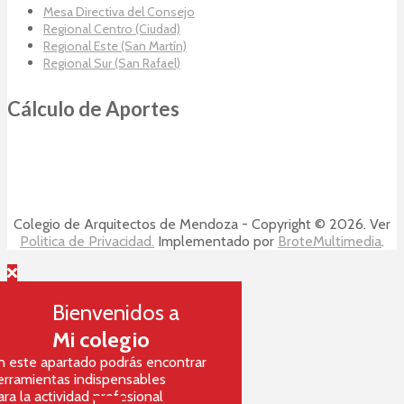
Mesa Directiva del Consejo
Regional Centro (Ciudad)
Regional Este (San Martín)
Regional Sur (San Rafael)
Cálculo de Aportes
Colegio de Arquitectos de Mendoza - Copyright © 2026. Ver
Politica de Privacidad.
Implementado por
BroteMultimedia
.
Bienvenidos a
Mi colegio
n este apartado podrás encontrar
erramientas indispensables
ara la actividad profesional