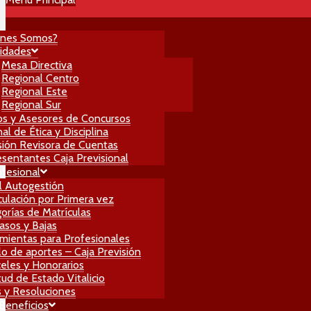
énes Somos?
idades
Mesa Directiva
Regional Centro
Regional Este
Regional Sur
os y Asesores de Concursos
al de Ética y Disciplina
ión Revisora de Cuentas
sentantes Caja Previsional
ofesional
l Autogestión
culación por Primera vez
orías de Matrículas
asos y Bajas
mientas para Profesionales
lo de aportes – Caja Previsión
eles y Honorarios
itud de Estado Vitalicio
 y Resoluciones
 Beneficios