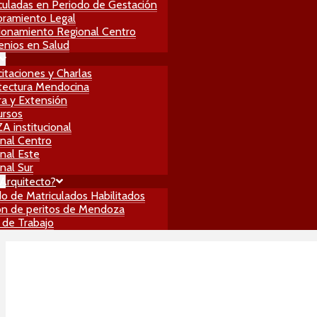
culadas en Periodo de Gestación
ramiento Legal
ionamiento Regional Centro
nios en Salud
itaciones y Charlas
tectura Mendocina
ra y Extensión
ursos
 institucional
nal Centro
nal Este
nal Sur
Arquitecto?
do de Matriculados Habilitados
n de peritos de Mendoza
 de Trabajo