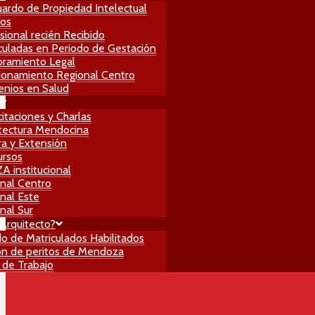
ardo de Propiedad Intelectual
ros
sional recién Recibido
culadas en Periodo de Gestación
ramiento Legal
ionamiento Regional Centro
nios en Salud
itaciones y Charlas
tectura Mendocina
ra y Extensión
ursos
 institucional
nal Centro
nal Este
nal Sur
Arquitecto?
do de Matriculados Habilitados
n de peritos de Mendoza
 de Trabajo