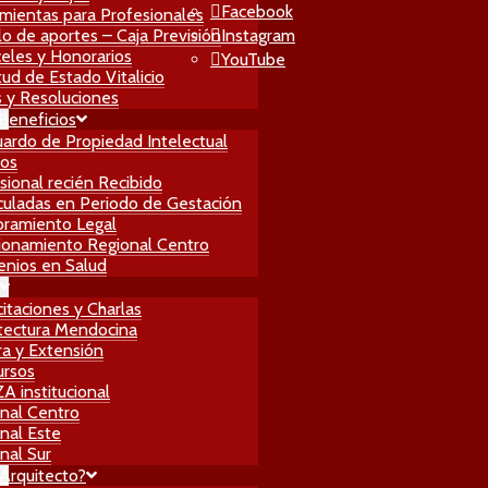
Facebook
mientas para Profesionales
lo de aportes – Caja Previsión
Instagram
eles y Honorarios
YouTube
itud de Estado Vitalicio
 y Resoluciones
 Beneficios
ardo de Propiedad Intelectual
ros
sional recién Recibido
culadas en Periodo de Gestación
ramiento Legal
ionamiento Regional Centro
nios en Salud
itaciones y Charlas
tectura Mendocina
ra y Extensión
ursos
 institucional
nal Centro
nal Este
nal Sur
Arquitecto?