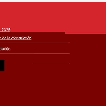
s 2026
e de la construcción
itación
culación