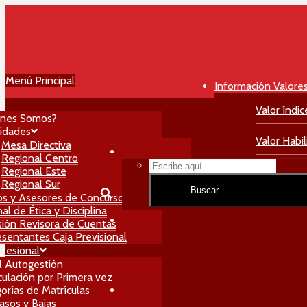
Menú Principal
Información Valore
Valor índic
énes Somos?
idades
Valor Habil
Mesa Directiva
Regional Centro
Regional Este
Valor Matri
Regional Sur
Buscar
os y Asesores de Concursos
al de Ética y Disciplina
ión Revisora de Cuentas
sentantes Caja Previsional
ofesional
l Autogestión
culación por Primera vez
orías de Matrículas
asos y Bajas