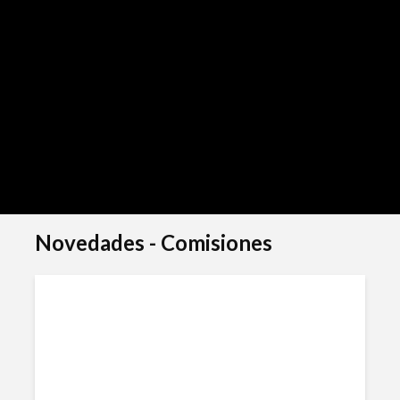
Miércoles 19 de agosto a las 18 en el CAMZA RC, ¡gratis con
inscripción!
Novedades - Comisiones