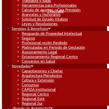
Traspasos y Bajas
Herramientas para Profesionales
Calculo de aportes – Caja Previsión
YouTube
Aranceles y Honorarios
Solicitud de Estado Vitalicio
Leyes y Resoluciones
Servicios & Beneficios
Resguardo de Propiedad Intelectual
Seguros
Profesional recién Recibido
Matriculadas en Periodo de Gestación
Asesoramiento Legal
Estacionamiento Regional Centro
Convenios en Salud
Novedades
Capacitaciones y Charlas
Arquitectura Mendocina
Cultura y Extensión
Concursos
CAMZA institucional
Regional Centro
Regional Este
Regional Sur
¿Buscás un Arquitecto?