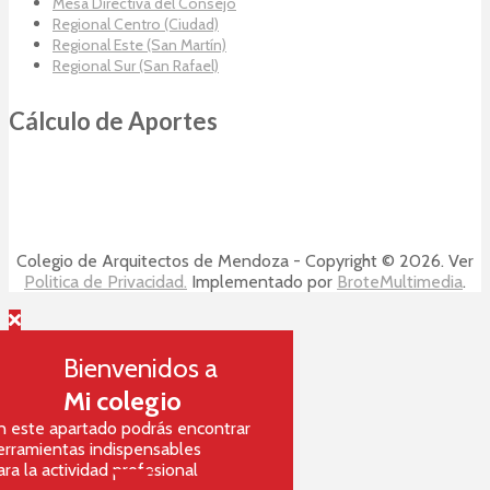
Mesa Directiva del Consejo
Regional Centro (Ciudad)
Regional Este (San Martín)
Regional Sur (San Rafael)
Cálculo de Aportes
Colegio de Arquitectos de Mendoza - Copyright © 2026. Ver
Politica de Privacidad.
Implementado por
BroteMultimedia
.
Bienvenidos a
Mi colegio
n este apartado podrás encontrar
erramientas indispensables
ara la actividad profesional