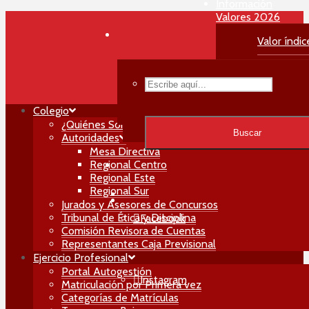
Información
Valores 2026
Valor índic
Valor Habil
Menú Principal
Valor Matri
Colegio
Buscar
¿Quiénes Somos?
Buscar
Autoridades
Mesa Directiva
Regional Centro
Regional Este
Regional Sur
Jurados y Asesores de Concursos
Tribunal de Ética y Disciplina
Facebook
Comisión Revisora de Cuentas
Representantes Caja Previsional
Ejercicio Profesional
Portal Autogestión
Instagram
Matriculación por Primera vez
Categorías de Matrículas