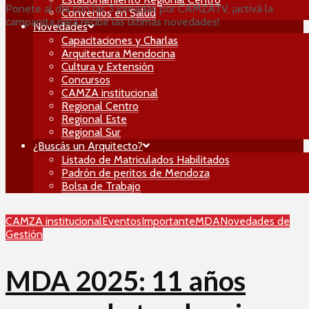
Ponete al día con las 3 jornadas por CAMZATV, ¡activá la
Convenios en Salud
campanita para recibir las últimas novedades!
Novedades
Capacitaciones y Charlas
Arquitectura Mendocina
Cultura y Extensión
Concursos
CAMZA institucional
Regional Centro
Regional Este
Regional Sur
¿Buscás un Arquitecto?
Listado de Matriculados Habilitados
Padrón de peritos de Mendoza
Bolsa de Trabajo
CAMZA institucional
Eventos
Importante
MDA
Novedades de
Gestión
MDA 2025: 11 años