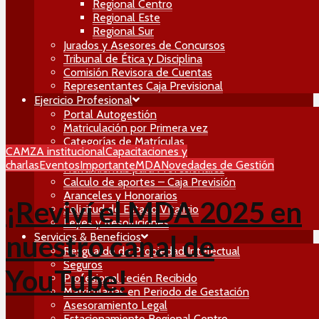
Regional Centro
Regional Este
Regional Sur
Jurados y Asesores de Concursos
Tribunal de Ética y Disciplina
Comisión Revisora de Cuentas
Representantes Caja Previsional
Ejercicio Profesional
Portal Autogestión
Matriculación por Primera vez
Categorías de Matrículas
CAMZA institucional
Capacitaciones y
Traspasos y Bajas
charlas
Eventos
Importante
MDA
Novedades de Gestión
Herramientas para Profesionales
Calculo de aportes – Caja Previsión
Aranceles y Honorarios
¡Reviví el MDA 2025 en
Solicitud de Estado Vitalicio
Leyes y Resoluciones
nuestro canal de
Servicios & Beneficios
Resguardo de Propiedad Intelectual
Seguros
YouTube!
Profesional recién Recibido
Matriculadas en Periodo de Gestación
Asesoramiento Legal
Estacionamiento Regional Centro